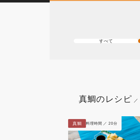
すべて
真鯛のレシピ
／
真鯛
料理時間 ／ 20分