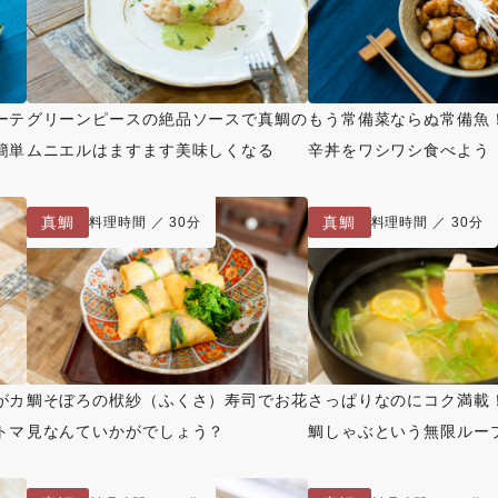
ーテ
グリーンピースの絶品ソースで真鯛の
もう常備菜ならぬ常備魚
簡単
ムニエルはますます美味しくなる
辛丼をワシワシ食べよう
真鯛
真鯛
料理時間 ／ 30分
料理時間 ／ 30分
がカ
鯛そぼろの栿紗（ふくさ）寿司でお花
さっぱりなのにコク満載
トマ
見なんていかがでしょう？
鯛しゃぶという無限ルー