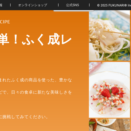
© 2025 FUKUNARI®︎ In
報
オンラインショップ
公式SNS
CIPE
単！ふく成レ
まれたふく成の商品を使った、豊かな
ピで、日々の食卓に新たな美味しさを
に挑戦してみてください。