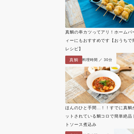
真鯛の串カツってアリ！ホームパ
ィーにもおすすめです【おうちで
レシピ】
真鯛
料理時間 ／ 30分
ほんのひと手間…！！すでに真鯛
ットされている鯛コロで簡単絶品
トソース煮込み