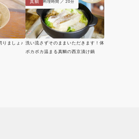
真鯛
料理時間 ／ 20分
切りましょ♪
洗い流さずそのままいただきます！体
ポカポカ温まる真鯛の西京漬け鍋