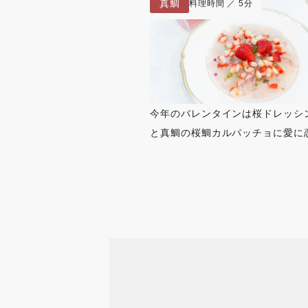
真鯛
料理時間 ／ 5分
今年のバレンタインは桜ドレッシ
と真鯛の桜鯛カルパッチョに愛に