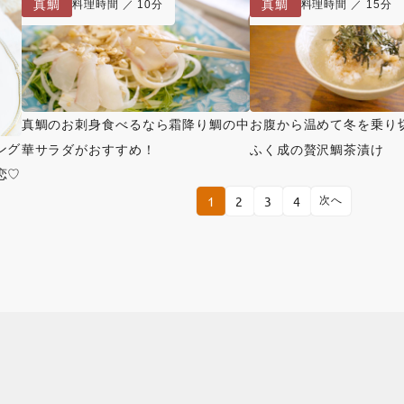
真鯛
真鯛
料理時間 ／ 10分
料理時間 ／ 15分
真鯛のお刺身食べるなら霜降り鯛の中
お腹から温めて冬を乗り
ング
華サラダがおすすめ！
ふく成の贅沢鯛茶漬け
恋♡
1
2
3
4
次へ