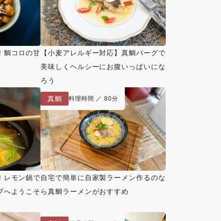
！鯛コロの甘
【小麦アレルギー対応】真鯛バーグで
美味しくヘルシーにお腹いっぱいにな
ろう
真鯛
料理時間 ／ 80分
！レモン鍋で
自宅で簡単に自家製ラーメン作るのな
プへようこそ
ら真鯛ラーメンがおすすめ