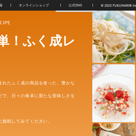
© 2025 FUKUNARI®︎ In
報
オンラインショップ
公式SNS
CIPE
単！ふく成レ
まれたふく成の商品を使った、豊かな
ピで、日々の食卓に新たな美味しさを
に挑戦してみてください。