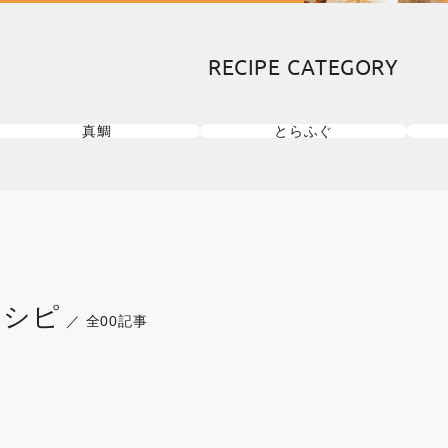
RECIPE CATEGORY
真鯛
とらふぐ
レシピ
／ 全00記事