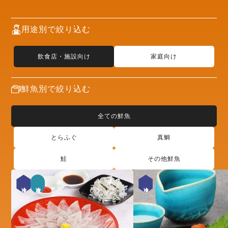
用途別で絞り込む
飲食店・施設向け
家庭向け
鮮魚別で絞り込む
全ての鮮魚
とらふぐ
真鯛
鮭
その他鮮魚
冷凍
冷蔵
冷凍