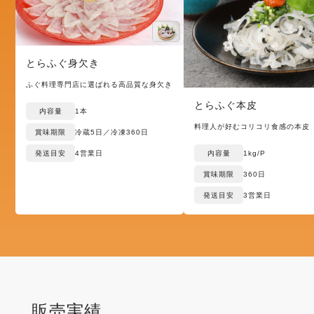
とらふぐ身欠き
ふぐ料理専門店に選ばれる高品質な身欠き
とらふぐ本皮
内容量
1本
料理人が好むコリコリ食感の本皮
賞味期限
冷蔵5日／冷凍360日
発送目安
4営業日
内容量
1kg/P
賞味期限
360日
発送目安
3営業日
販売実績