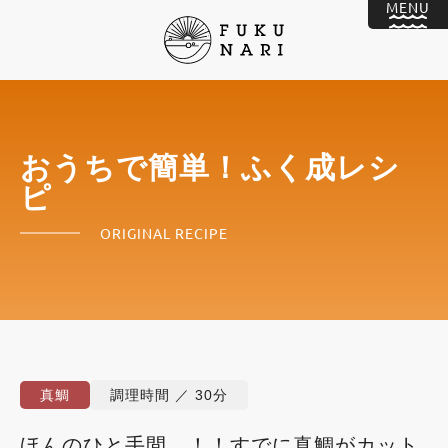
おうちで簡単！ふく成レシ
ピ
ORIGINAL RECIPE
真鯛
調理時間 ／ 30分
ほんのひと手間…！！すでに真鯛がカット