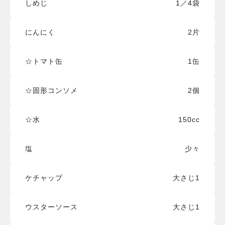
しめじ
1／4袋
にんにく
2片
☆トマト缶
1缶
☆固形コンソメ
2個
☆水
150cc
塩
少々
ケチャップ
大さじ1
ウスターソース
大さじ1