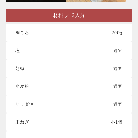
材料 ／ 2人分
鯛ころ
200g
塩
適宜
胡椒
適宜
小麦粉
適宜
サラダ油
適宜
玉ねぎ
小1個