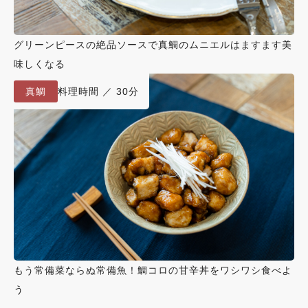
グリーンピースの絶品ソースで真鯛のムニエルはますます美
味しくなる
真鯛
料理時間 ／ 30分
もう常備菜ならぬ常備魚！鯛コロの甘辛丼をワシワシ食べよ
う