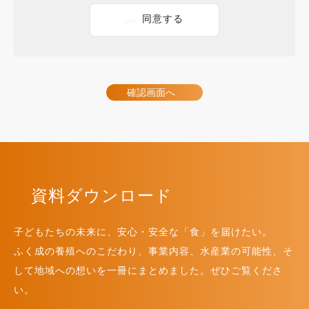
状態に保ち、個人情報への不正アクセス・紛
同意する
失・破損・改ざん・漏洩などを防止するため、
セキュリティシステムの維持・管理体制の整
備・社員教育の徹底等の必要な措置を講じ、安
全対策を実施し、個人情報の厳重な管理を行い
確認画面へ
ます。
個人情報の利用目的
本ウェブサイトでは、お客様からのお問い合わ
せ時に、お名前、E-mailアドレス、電話番号等
資料ダウンロード
の個人情報をご登録いただく場合がございます
が、これらの個人情報はご提供いただく際の目
子どもたちの未来に、安心・安全な「食」を届けたい。
的以外では利用いたしません。お客さまからお
ふく成の養殖へのこだわり、事業内容、水産業の可能性、そ
預かりした個人情報は、当社からのご連絡や業
して地域への想いを一冊にまとめました。ぜひご覧くださ
務のご案内やご質問に対す0る回答として、電子
い。
メールや資料のご送付に利用いたします。