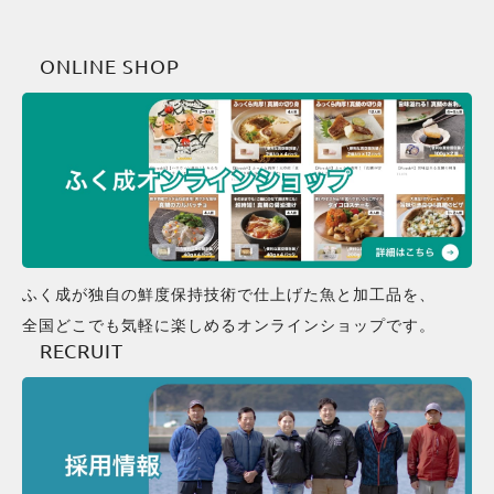
当社は、保有する個人情報に関して適用される
日本の法令、その他規範を遵守するとともに、
ONLINE SHOP
本ポリシーの内容を適宜見直し、その改善に努
めます。
お問い合わせ
当社の個人情報の取扱に関するお問い合せは下
記までご連絡ください。
ふく成が独自の鮮度保持技術で仕上げた魚と加工品を、
株式会社 ふく成
全国どこでも気軽に楽しめるオンラインショップです。
【本社】熊本県熊本市西区田崎町380-9
RECRUIT
TEL : 096-322-3112
FAX : 096-322-3113
【田崎営業所】〒860-0053 熊本県熊本市西区
田崎3丁目1-31
【天草支店】〒866-0303 熊本県天草市御所浦