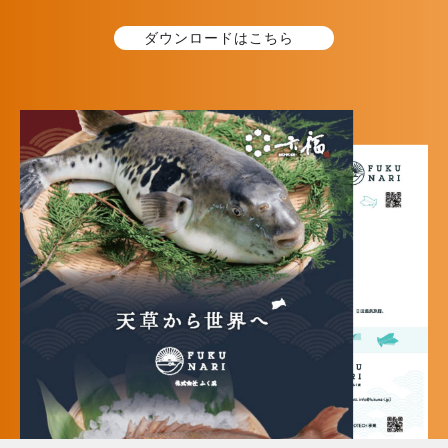
ダウンロードはこちら
個人情報の第三者への開示・提供の禁
止
当社は、お客さまよりお預かりした個人情報を
適切に管理し、次のいずれかに該当する場合を
除き、個人情報を第三者に開示いたしません。
・
お客さまの同意がある場合
・
お客さまが希望されるサービスを行なうために当社が
業務を委託する業者に対して開示する場合
・
法令に基づき開示することが必要である場合
個人情報の安全対策
お客さまがご本人の個人情報の照会・修正・削
除などをご希望される場合には、ご本人である
ことを確認の上、対応させていただきます。
法令、規範の遵守と見直し