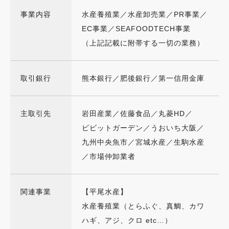
事業内容
水産養殖業／
水産卸売業／
PR事業／
EC事業／
SEAFOODTECH事業
（上記記載に附帯する一切の業務）
取引銀行
熊本銀行／肥後銀行／第一信用金庫
主取引先
岩田産業／
佐藤食品／
丸菱HD／
ビビットガーデン／
うおいち大阪／
九州中央魚市／
宮城水産／
生駒水産
／
市場仲卸業者
関連事業
【平尾水産】
水産養殖業（とらふぐ、真鯛、カワ
ハギ、アジ、クロ etc…）