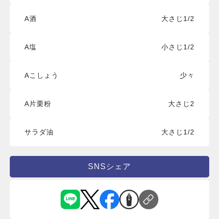
A酒
大さじ1/2
A塩
小さじ1/2
Aこしょう
少々
A片栗粉
大さじ2
サラダ油
大さじ1/2
SNSシェア