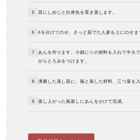
5
器にしめじと白身魚を置き蒸します。
6
4を分けてのせ、さっと茹でた人参を上にのせま
7
あんを作ります。小鍋に☆の材料を入れて中火
がらとろみをつけます。
8
沸騰した蒸し器に、蕪と蒸した材料、三つ葉を入
9
蒸し上がった蕪蒸しにあんをかけて完成。