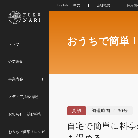
会社概要
採用情
おうちで簡単
トップ
企業理念
事業内容
メディア掲載情報
真鯛
調理時間 ／ 30分
お知らせ・活動報告
自宅で簡単に料亭
おうちで簡単！レシピ