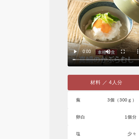
材料 ／ 4人分
蕪
3個（300ｇ）
卵白
1個分
塩
少々