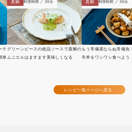
真鯛
真鯛
料理時間 ／ 30分
料理時間 ／ 30分
ーテ
グリーンピースの絶品ソースで真鯛の
もう常備菜ならぬ常備魚
簡単
ムニエルはますます美味しくなる
辛丼をワシワシ食べよう
レシピ一覧ページへ戻る