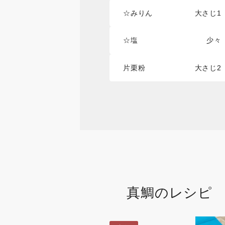
☆みりん
大さじ1
☆塩
少々
片栗粉
大さじ2
真鯛
のレシピ