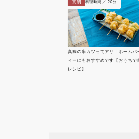
真鯛
料理時間 ／ 20分
真鯛の串カツってアリ！ホームパ
ィーにもおすすめです【おうちで
レシピ】