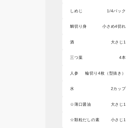
しめじ
1/4パック
鯛切り身
小さめ4切れ
酒
大さじ1
三つ葉
4本
人参
輪切り4枚（型抜き）
水
2カップ
☆薄口醤油
大さじ1
☆顆粒だしの素
小さじ1