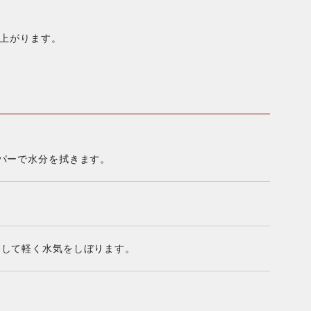
上がります。
パーで水分を拭きます。
。
移して軽く水気をしぼります。