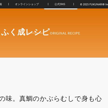
© 2025 FUKUNARI®︎ In
報
オンラインショップ
公式SNS
！ふく成レシピ
ORIGINAL RECIPE
の味。真鯛のかぶらむしで身も心