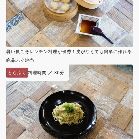
暑い夏こそレンチン料理が優秀！皮がなくても簡単に作れる
絶品ふぐ焼売
とらふぐ
料理時間 ／ 30分