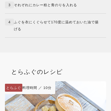
3
それぞれにカレー粉と青のりを入れる
4
ふぐを衣にくぐらせて170度に温めておいた油で揚
げる
とらふぐ
のレシピ
とらふぐ
料理時間 ／ 10分