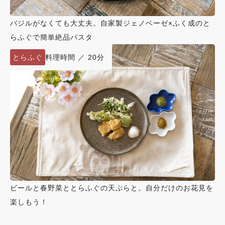
バジルがなくても大丈夫。自家製ジェノベーゼ×ふく成のと
らふぐで簡単絶品パスタ
とらふぐ
料理時間 ／ 20分
ビールと春野菜ととらふぐの天ぷらと。自分だけのお花見を
楽しもう！