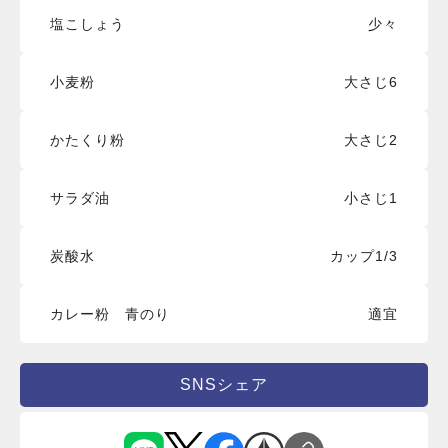
塩こしょう
少々
小麦粉
大さじ6
かたくり粉
大さじ2
サラダ油
小さじ1
炭酸水
カップ1/3
カレー粉 青のり
適宜
SNSシェア