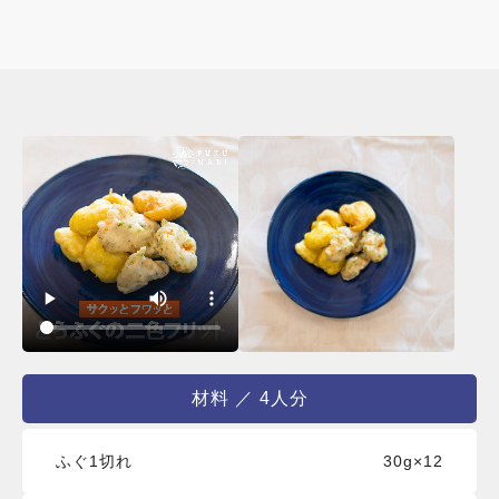
材料 ／ 4人分
ふぐ1切れ
30g×12