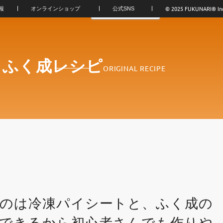
© 2025 FUKUNARI®︎ In
報
オンラインショップ
公式SNS
！ふく成レシピ
ORIGINAL RECIPE
のは冷凍パイシートと、ふく成の