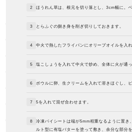
2
ほうれん草は、根元を切り落とし、3cm幅に。ベ
3
とらふぐの捌き身を削ぎ切りしておきます。
4
中火で熱したフライパンにオリーブオイルを入れ
5
塩こしょうを入れて中火で炒め、全体に火が通
6
ボウルに卵、生クリームを入れて溶きほぐし、
7
5を入れて混ぜ合わせます。
8
冷凍パイシートは端が5mm程重なるように置き
ルト型に有塩バターを塗って敷き、余分な部分