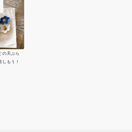
ぐの天ぷら
楽しもう！