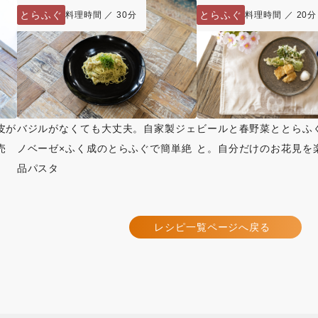
とらふぐ
とらふぐ
料理時間 ／ 30分
料理時間 ／ 20分
皮が
バジルがなくても大丈夫。自家製ジェ
ビールと春野菜ととらふ
売
ノベーゼ×ふく成のとらふぐで簡単絶
と。自分だけのお花見を
品パスタ
レシピ一覧ページへ戻る