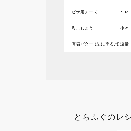
ピザ用チーズ
50g
塩こしょう
少々
有塩バター (型に塗る用)
適量
とらふぐ
のレ