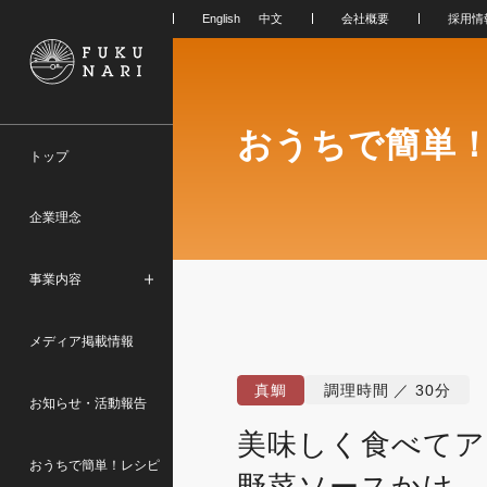
会社概要
採用情
おうちで簡単
トップ
企業理念
事業内容
メディア掲載情報
真鯛
調理時間 ／ 30分
お知らせ・活動報告
美味しく食べてア
おうちで簡単！レシピ