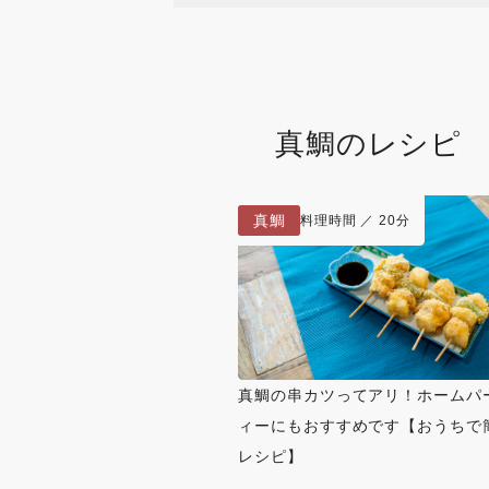
真鯛
のレシピ
真鯛
料理時間 ／ 20分
真鯛の串カツってアリ！ホームパ
ィーにもおすすめです【おうちで
レシピ】