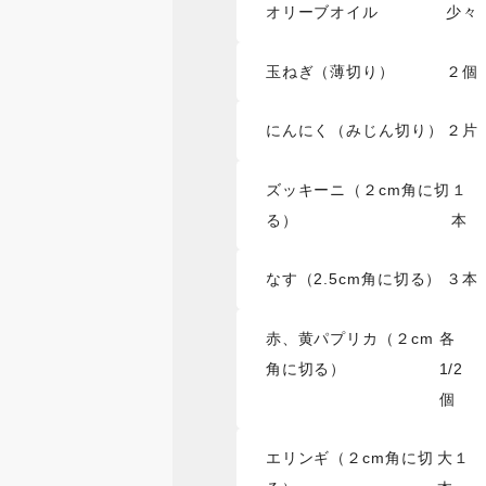
オリーブオイル
少々
玉ねぎ（薄切り）
２個
にんにく（みじん切り）
２片
ズッキーニ（２cm角に切
１
る）
本
なす（2.5cm角に切る）
３本
赤、黄パプリカ（２cm
各
角に切る）
1/2
個
エリンギ（２cm角に切
大１