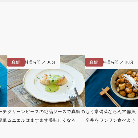
真鯛
真鯛
料理時間 ／ 30分
料理時間 ／ 30分
ーテ
グリーンピースの絶品ソースで真鯛の
もう常備菜ならぬ常備魚
簡単
ムニエルはますます美味しくなる
辛丼をワシワシ食べよう