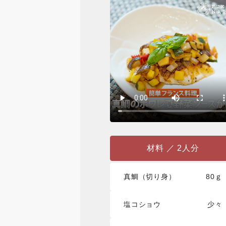
材料 ／ 2人分
真鯛（切り身）
80ｇ
塩コショウ
少々