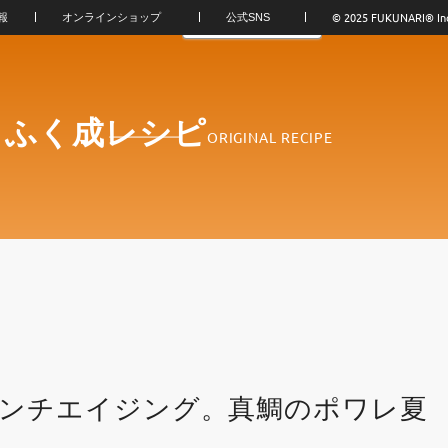
© 2025 FUKUNARI®︎ In
報
オンラインショップ
公式SNS
！ふく成レシピ
ORIGINAL RECIPE
ンチエイジング。真鯛のポワレ夏