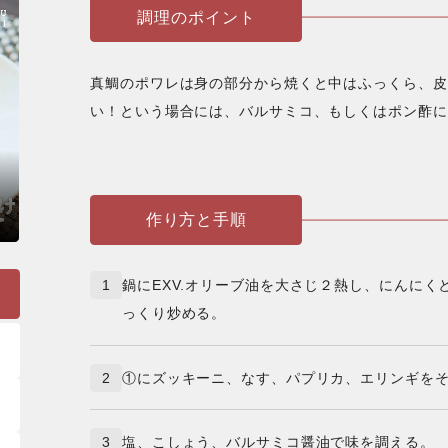
調理のポイント
真鯛のポワレは身の部分から焼くと中はふっくら、皮
い！という場合には、バルサミコ、もしくはポン酢に
作り方と手順
1
鍋にEXV.オリーブ油を大さじ２熱し、にんに
っくり炒める。
2
①にズッキーニ、なす、パプリカ、エリンギを
3
塩、こしょう、バルサミコ醤油で味を調える。