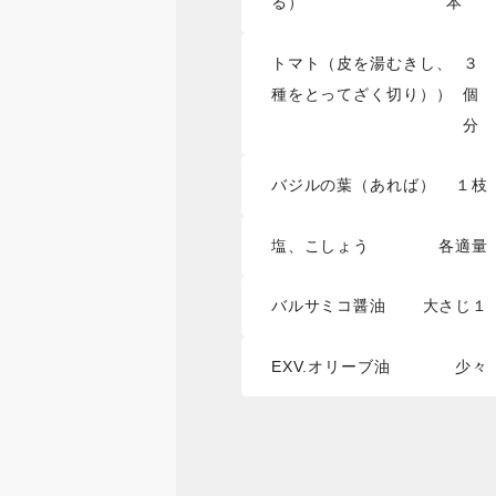
る）
本
トマト（皮を湯むきし、
３
種をとってざく切り））
個
分
バジルの葉（あれば）
１枝
塩、こしょう
各適量
バルサミコ醤油
大さじ１
EXV.オリーブ油
少々