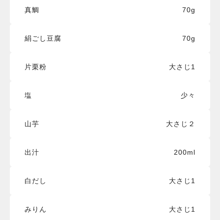
真鯛
70g
絹ごし豆腐
70g
片栗粉
大さじ1
塩
少々
山芋
大さじ２
出汁
200ml
白だし
大さじ1
みりん
大さじ1