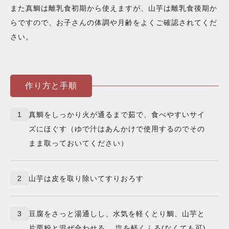
また真鯛は離乳食初期から使えますが、山芋は離乳食後期か
らですので、お子さんの体調や月齢をよくご確認されてくだ
さい。
作り方と手順
1
真鯛をしっかり火が通るまで茹で、食べやすいサイ
ズにほぐす（ゆで汁はあんかけで使用するのでその
まま取っておいてください）
2
山芋は皮を取り除いてすりおろす
3
豆腐をさっと湯通しし、水気を軽くとり鯛、山芋と
片栗粉と混ぜ合わせる。 塩を軽くふる(なくても可)