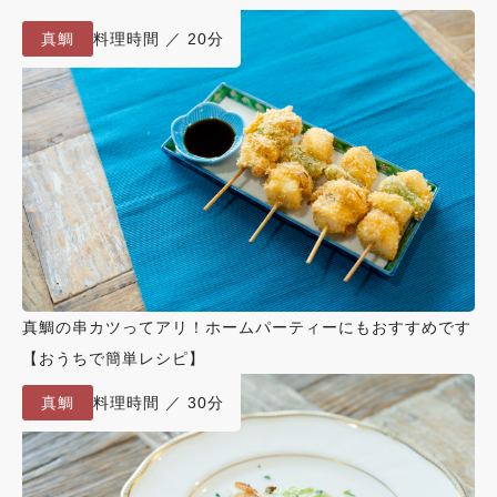
真鯛
料理時間 ／ 20分
真鯛の串カツってアリ！ホームパーティーにもおすすめです
【おうちで簡単レシピ】
真鯛
料理時間 ／ 30分