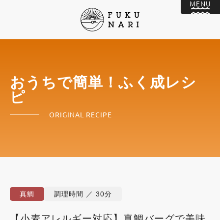
おうちで簡単！ふく成レシ
ピ
ORIGINAL RECIPE
真鯛
調理時間 ／ 30分
【小麦アレルギー対応】真鯛バーグで美味